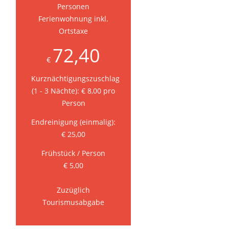
Personen
Ferienwohnung inkl.
Ortstaxe
72,40
€
Kurznächtigungszuschlag
(1 - 3 Nächte): € 8,00 pro
Person
Endreinigung (einmalig):
€ 25,00
Frühstück / Person
€ 5,00
Zuzüglich
Tourismusabgabe