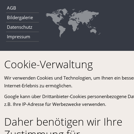
AGB
Bildergalerie
Datenschutz
Impressum
Cookie-Verwaltung
Tischlerei & Pension Breslmayr
Copyright © 2014-22 All Rights Reserved.
Wir verwenden Cookies und Technologien, um Ihnen ein besse
Internet-Erlebnis zu ermöglichen.
Google kann über Drittanbieter-Cookies personenbezogene Da
z.B. Ihre IP-Adresse für Werbezwecke verwenden.
Daher benötigen wir Ihre