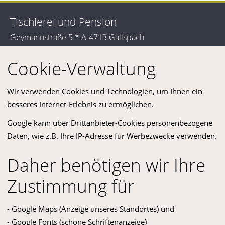
Tischlerei und Pension
Geymannstraße 5 * A-4713 Gallspach
+43 (0)7248 65555
+43 (0)7248 65555 17
Cookie-Verwaltung
pension@breslmayr.eu
Nehmen Sie sich doch etwas Zeit und informieren Sie sich über das
Wir verwenden Cookies und Technologien, um Ihnen ein
vielfältige Angebot in unserem traditionellen und modernen
besseres Internet-Erlebnis zu ermöglichen.
Familienbetrieb!
Bildergalerie
Google kann über Drittanbieter-Cookies personenbezogene
Daten, wie z.B. Ihre IP-Adresse für Werbezwecke verwenden.
Daher benötigen wir Ihre
Zustimmung für
- Google Maps (Anzeige unseres Standortes) und
- Google Fonts (schöne Schriftenanzeige)
AGB