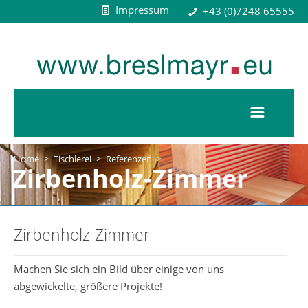
Impressum
+43 (0)7248 65555
Home
>
Tischlerei
>
Referenzen
>
Zirbenholz-Zimmer
Zirbenholz-Zimmer
Machen Sie sich ein Bild über einige von uns
abgewickelte, größere Projekte!